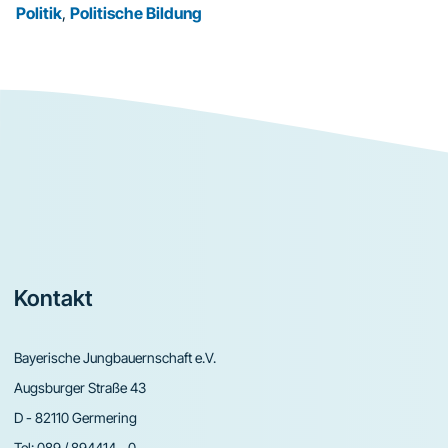
Politik
,
Politische Bildung
Footer
Kontakt
Bayerische Jungbauernschaft e.V.
Augsburger Straße 43
D - 82110 Germering
Tel:
089 / 894414 - 0