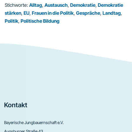
Stichworte:
Alltag
,
Austausch
,
Demokratie
,
Demokratie
stärken
,
EU
,
Frauen in die Politik
,
Gespräche
,
Landtag
,
Politik
,
Politische Bildung
Footer
Kontakt
Bayerische Jungbauernschaft e.V.
Augsburger Straße 43