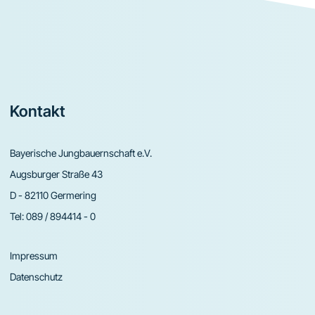
Footer
Kontakt
Bayerische Jungbauernschaft e.V.
Augsburger Straße 43
D - 82110 Germering
Tel:
089 / 894414 - 0
Impressum
Datenschutz