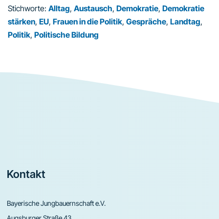
Stichworte:
Alltag
,
Austausch
,
Demokratie
,
Demokratie
stärken
,
EU
,
Frauen in die Politik
,
Gespräche
,
Landtag
,
Politik
,
Politische Bildung
Footer
Kontakt
Bayerische Jungbauernschaft e.V.
Augsburger Straße 43