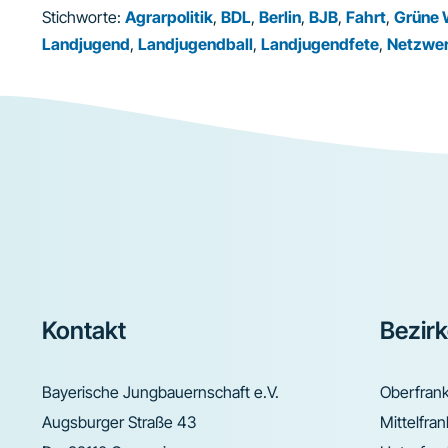
Stichworte:
Agrarpolitik
,
BDL
,
Berlin
,
BJB
,
Fahrt
,
Grüne
Landjugend
,
Landjugendball
,
Landjugendfete
,
Netzwe
Footer
Kontakt
Bezir
Bayerische Jungbauernschaft e.V.
Oberfran
Augsburger Straße 43
Mittelfra