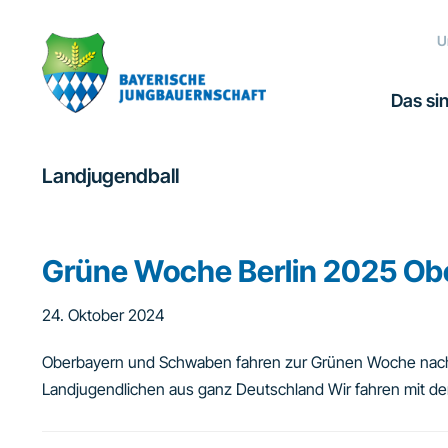
Zur
Zum
Zur
Hauptnavigation
Inhalt
Fußzeile
U
springen
springen
springen
Das sin
Landjugendball
Grüne Woche Berlin 2025 O
24. Oktober 2024
Oberbayern und Schwaben fahren zur Grünen Woche nach Be
Landjugendlichen aus ganz Deutschland Wir fahren mit de