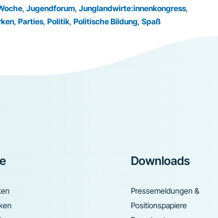
 Woche
,
Jugendforum
,
Junglandwirte:innenkongress
,
rken
,
Parties
,
Politik
,
Politische Bildung
,
Spaß
ke
Downloads
ken
Pressemeldungen &
nken
Positionspapiere