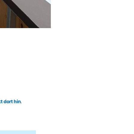
kt dort hin
.