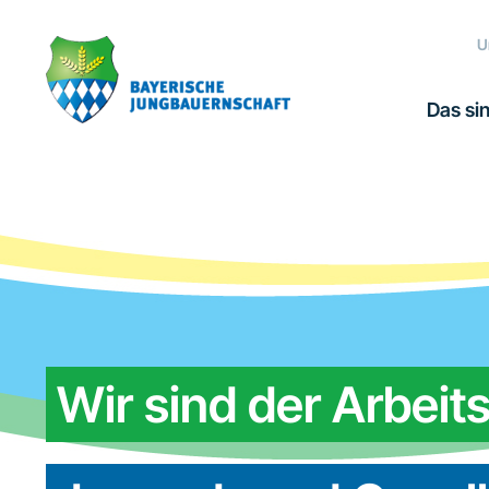
Zur
Zum
Zur
Hauptnavigation
Inhalt
Fußzeile
U
springen
springen
springen
Das sin
Wir sind der Arbeits