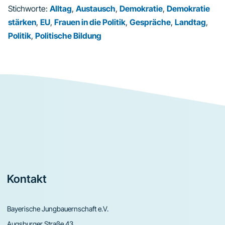
Stichworte:
Alltag
,
Austausch
,
Demokratie
,
Demokratie
stärken
,
EU
,
Frauen in die Politik
,
Gespräche
,
Landtag
,
Politik
,
Politische Bildung
Footer
Kontakt
Bayerische Jungbauernschaft e.V.
Augsburger Straße 43