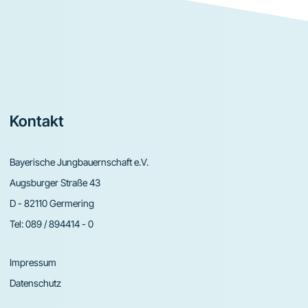
Footer
Kontakt
Bayerische Jungbauernschaft e.V.
Augsburger Straße 43
D - 82110 Germering
Tel:
089 / 894414 - 0
Impressum
Datenschutz