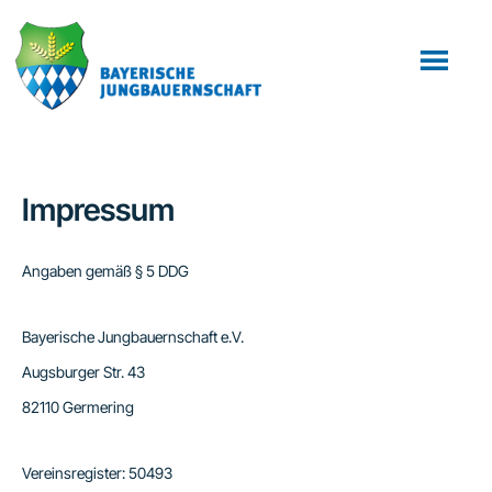
Zum
Zur
Inhalt
Fußzeile
springen
springen
Impressum
Angaben gemäß § 5 DDG
Bayerische Jungbauernschaft e.V.
Augsburger Str. 43
82110 Germering
Vereinsregister: 50493