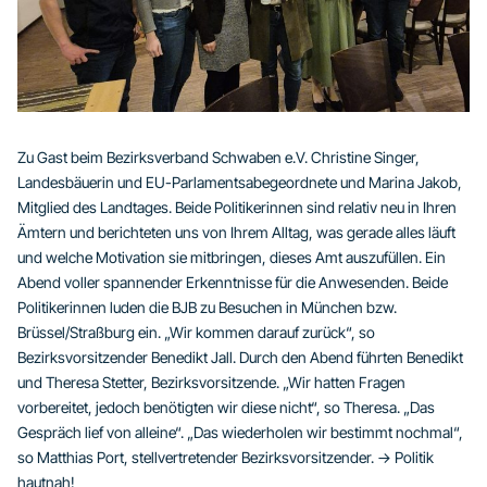
Zu Gast beim Bezirksverband Schwaben e.V. Christine Singer,
Landesbäuerin und EU-Parlamentsabegeordnete und Marina Jakob,
Mitglied des Landtages. Beide Politikerinnen sind relativ neu in Ihren
Ämtern und berichteten uns von Ihrem Alltag, was gerade alles läuft
und welche Motivation sie mitbringen, dieses Amt auszufüllen. Ein
Abend voller spannender Erkenntnisse für die Anwesenden. Beide
Politikerinnen luden die BJB zu Besuchen in München bzw.
Brüssel/Straßburg ein. „Wir kommen darauf zurück“, so
Bezirksvorsitzender Benedikt Jall. Durch den Abend führten Benedikt
und Theresa Stetter, Bezirksvorsitzende. „Wir hatten Fragen
vorbereitet, jedoch benötigten wir diese nicht“, so Theresa. „Das
Gespräch lief von alleine“. „Das wiederholen wir bestimmt nochmal“,
so Matthias Port, stellvertretender Bezirksvorsitzender. -> Politik
hautnah!