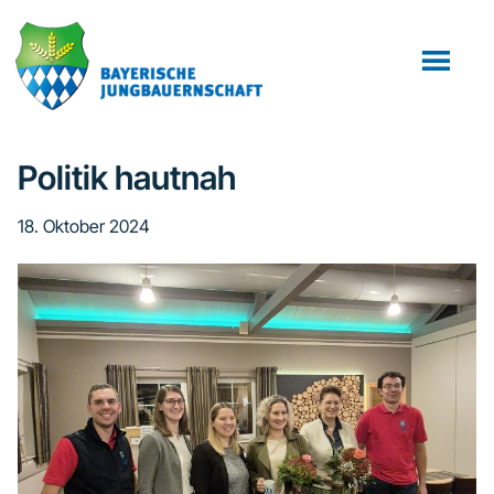
Zum
Zur
Inhalt
Fußzeile
springen
springen
Politik hautnah
18. Oktober 2024