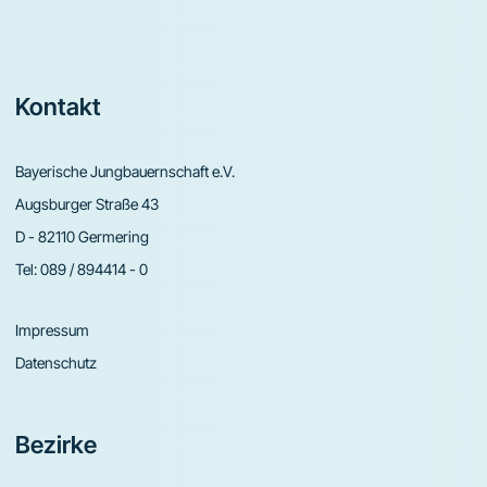
Footer
Kontakt
Bayerische Jungbauernschaft e.V.
Augsburger Straße 43
D - 82110 Germering
Tel:
089 / 894414 - 0
Impressum
Datenschutz
Bezirke