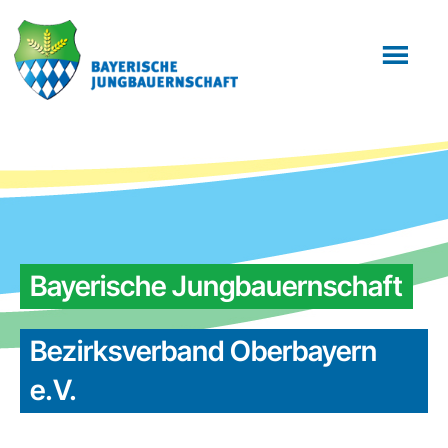
Zum
Zur
Inhalt
Fußzeile
springen
springen
Bayerische Jungbauernschaft
Bezirksverband Oberbayern
e.V.