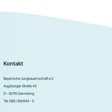
Footer
Kontakt
Bayerische Jungbauernschaft e.V.
Augsburger Straße 43
D - 82110 Germering
Tel:
089 / 894414 - 0