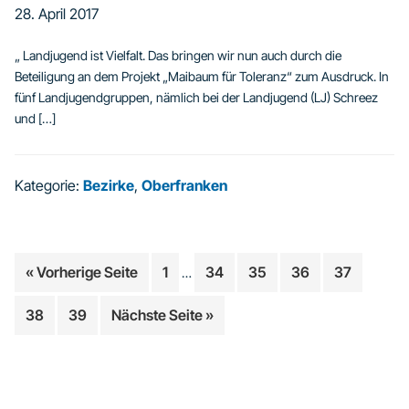
28. April 2017
„ Landjugend ist Vielfalt. Das bringen wir nun auch durch die
Beteiligung an dem Projekt „Maibaum für Toleranz“ zum Ausdruck. In
fünf Landjugendgruppen, nämlich bei der Landjugend (LJ) Schreez
und […]
Kategorie:
Bezirke
,
Oberfranken
Weggelassene
aufrufen
Seite
Seite
Seite
Seite
Seite
« Vorherige Seite
1
34
35
36
37
…
Zwischenseiten
Seite
Seite
aufrufen
38
39
Nächste Seite
»