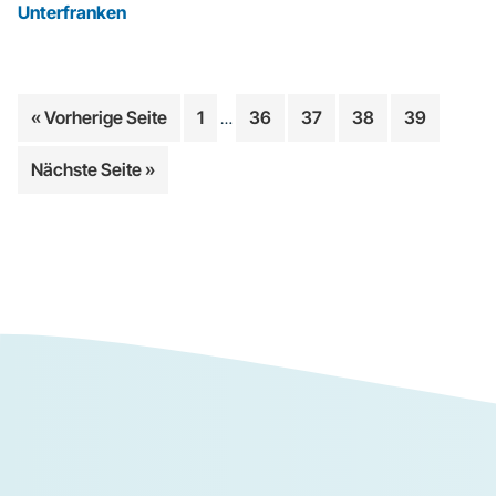
Unterfranken
Weggelassene
aufrufen
Seite
Seite
Seite
Seite
Seite
« Vorherige Seite
1
36
37
38
39
…
Zwischenseiten
aufrufen
Nächste Seite
»