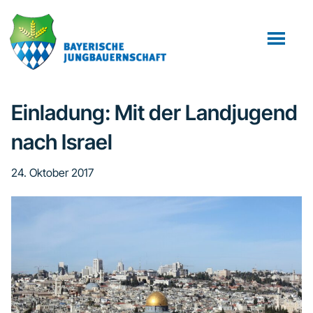
Zum
Zur
Zur
Inhalt
Seitenspalte
Fußzeile
springen
springen
springen
Einladung: Mit der Landjugend
nach Israel
24. Oktober 2017