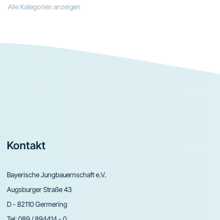
Alle Kategorien anzeigen
Footer
Kontakt
Bayerische Jungbauernschaft e.V.
Augsburger Straße 43
D - 82110 Germering
Tel:
089 / 894414 - 0