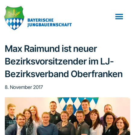
Zum
Zur
Zur
Inhalt
Seitenspalte
Fußzeile
springen
springen
springen
Max Raimund ist neuer
Bezirksvorsitzender im LJ-
Bezirksverband Oberfranken
8. November 2017