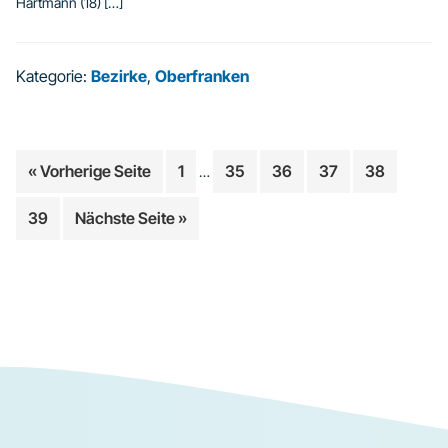
Hartmann (18) […]
Kategorie:
Bezirke
,
Oberfranken
Weggelassene
aufrufen
Seite
Seite
Seite
Seite
Seite
« Vorherige Seite
1
35
36
37
38
…
Zwischenseiten
Seite
aufrufen
39
Nächste Seite
»