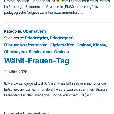
Grainau hautnah – ja sogar eiskalt
Beim Durchqueren eines Baches
im Friedergrieß, konnte die Gruppe die „Flußüberquerung“ als
pädagogische Aufgabe zum Teamzusammenhalt […]
Kategorie:
Oberbayern
Stichworte:
Friedergries
,
Friedergrieß
,
Führungskräftetraining
,
Gipfeltreffen
,
Grainau
,
Kinsau
,
Oberbayern
,
Seminarhaus Grainau
Wählt-Frauen-Tag
3. März 2026
8. März – Landjugend wählt. Am 8. März fällt in Bayern nicht nur die
Entscheidung zur Kommunalwahl – es ist zugleich der Internationale
Frauentag. Für die Bayerische Jungbauernschaft (BJB) ein […]
Kategorie:
Landesebene