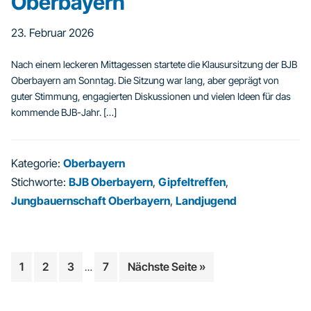
Oberbayern
23. Februar 2026
Nach einem leckeren Mittagessen startete die Klausursitzung der BJB
Oberbayern am Sonntag. Die Sitzung war lang, aber geprägt von
guter Stimmung, engagierten Diskussionen und vielen Ideen für das
kommende BJB-Jahr. […]
Kategorie:
Oberbayern
Stichworte:
BJB Oberbayern
,
Gipfeltreffen
,
Jungbauernschaft Oberbayern
,
Landjugend
Weggelassene
Seite
Seite
Seite
Seite
aufrufen
1
2
3
7
Nächste Seite
»
…
Zwischenseiten