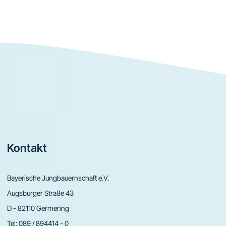
Footer
Kontakt
Bayerische Jungbauernschaft e.V.
Augsburger Straße 43
D - 82110 Germering
Tel:
089 / 894414 - 0