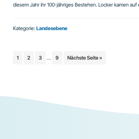
diesem Jahr ihr 100-jähriges Bestehen. Locker kamen auf
Kategorie:
Landesebene
Weggelassene
Seite
Seite
Seite
Seite
aufrufen
1
2
3
…
9
Nächste Seite
»
Zwischenseiten