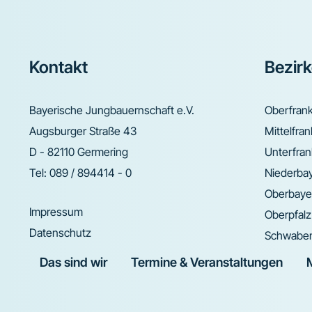
Footer
Kontakt
Bezir
Bayerische Jungbauernschaft e.V.
Oberfran
Augsburger Straße 43
Mittelfra
D - 82110 Germering
Unterfra
Tel:
089 / 894414 - 0
Niederba
Oberbaye
Impressum
Oberpfalz
Datenschutz
Schwabe
Das sind wir
Termine & Veranstaltungen