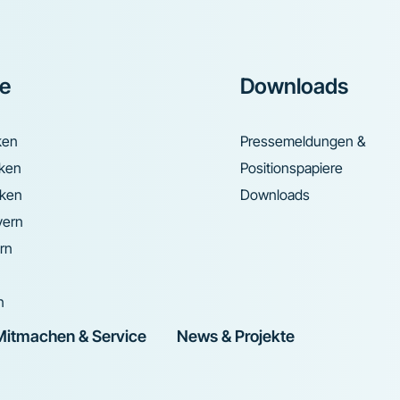
ke
Downloads
ken
Pressemeldungen &
nken
Positionspapiere
nken
Downloads
yern
rn
n
Mitmachen & Service
News & Projekte