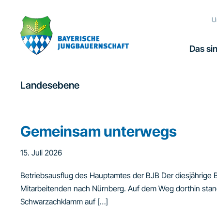
Zur
Zum
Zur
Hauptnavigation
Inhalt
Fußzeile
U
springen
springen
springen
Das sin
Landesebene
Gemeinsam unterwegs
15. Juli 2026
Betriebsausflug des Hauptamtes der BJB Der diesjährige 
Mitarbeitenden nach Nürnberg. Auf dem Weg dorthin stan
Schwarzachklamm auf […]