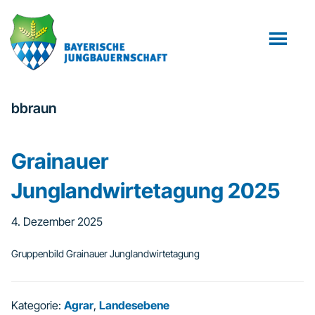
Zum
Zur
Inhalt
Fußzeile
springen
springen
bbraun
Grainauer
Junglandwirtetagung 2025
4. Dezember 2025
Gruppenbild Grainauer Junglandwirtetagung
Kategorie:
Agrar
,
Landesebene