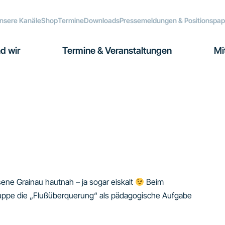
nsere Kanäle
Shop
Termine
Downloads
Pressemeldungen & Positionspap
d wir
Termine & Veranstaltungen
Mi
e Grainau hautnah – ja sogar eiskalt
Beim
ruppe die „Flußüberquerung“ als pädagogische Aufgabe