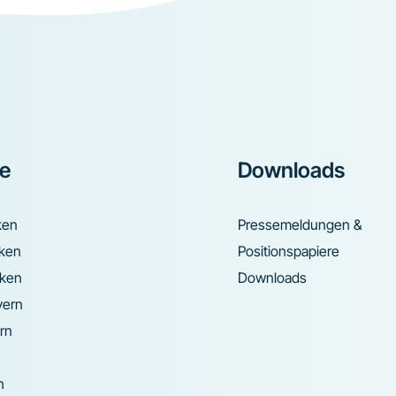
ke
Downloads
ken
Pressemeldungen &
nken
Positionspapiere
nken
Downloads
yern
rn
n