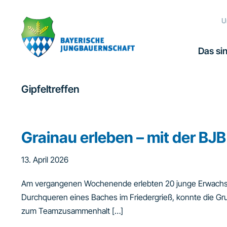
Zur
Zum
Zur
Hauptnavigation
Inhalt
Fußzeile
U
springen
springen
springen
Das sin
Gipfeltreffen
Grainau erleben – mit der BJB
13. April 2026
Am vergangenen Wochenende erlebten 20 junge Erwachsen
Durchqueren eines Baches im Friedergrieß, konnte die G
zum Teamzusammenhalt […]