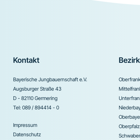
Footer
Kontakt
Bezir
Bayerische Jungbauernschaft e.V.
Oberfran
Augsburger Straße 43
Mittelfra
D - 82110 Germering
Unterfra
Tel:
089 / 894414 - 0
Niederba
Oberbaye
Impressum
Oberpfalz
Datenschutz
Schwabe