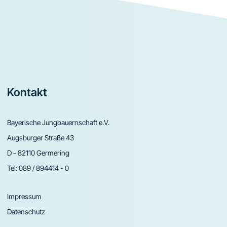
Footer
Kontakt
Bayerische Jungbauernschaft e.V.
Augsburger Straße 43
D - 82110 Germering
Tel:
089 / 894414 - 0
Impressum
Datenschutz