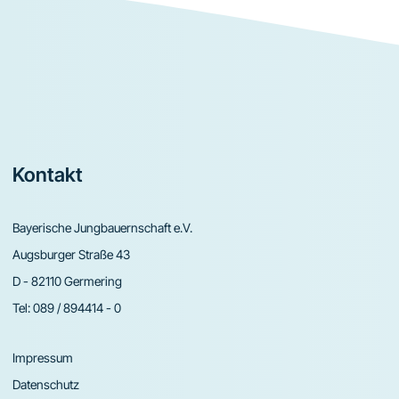
Footer
Kontakt
Bayerische Jungbauernschaft e.V.
Augsburger Straße 43
D - 82110 Germering
Tel:
089 / 894414 - 0
Impressum
Datenschutz