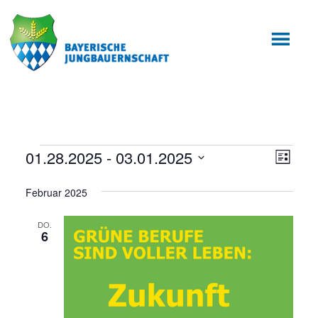
Zum
Zur
Inhalt
Fußzeile
springen
springen
Veranstaltungen
01.28.2025
 - 
03.01.2025
Ansic
Veran
Liste
Ansic
Datum
Navig
Februar 2025
wählen.
Navig
DO.
6