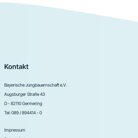
Footer
Kontakt
Bayerische Jungbauernschaft e.V.
Augsburger Straße 43
D - 82110 Germering
Tel:
089 / 894414 - 0
Impressum