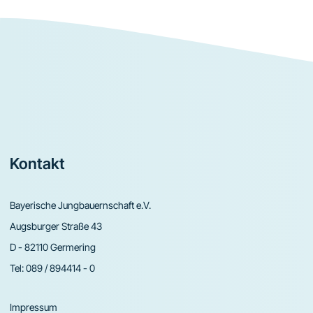
Footer
Kontakt
Bayerische Jungbauernschaft e.V.
Augsburger Straße 43
D - 82110 Germering
Tel:
089 / 894414 - 0
Impressum