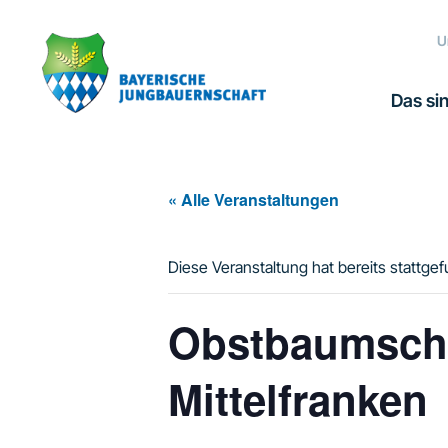
Zur
Zum
Zur
Hauptnavigation
Inhalt
Fußzeile
U
springen
springen
springen
Das sin
« Alle Veranstaltungen
Diese Veranstaltung hat bereits stattge
Obstbaumschn
Mittelfranken