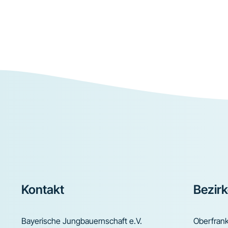
Footer
Kontakt
Bezir
Bayerische Jungbauernschaft e.V.
Oberfran