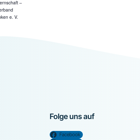
rnschaft –
erband
nken e. V.
Folge uns auf
Facebook