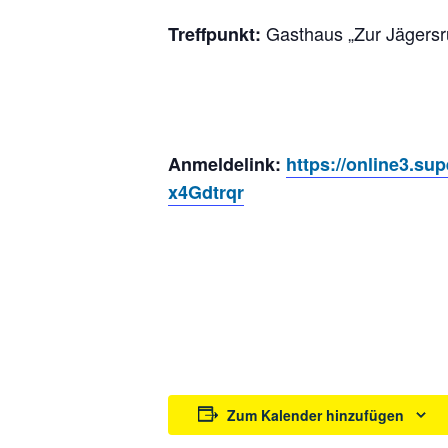
Gasthaus „Zur Jägersr
Treffpunkt:
Anmeldelink:
https://online3.s
x4Gdtrqr
Zum Kalender hinzufügen