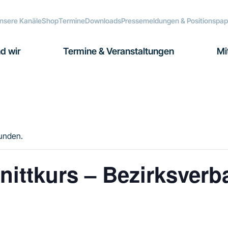
nsere Kanäle
Shop
Termine
Downloads
Pressemeldungen & Positionspap
d wir
Termine & Veranstaltungen
Mi
funden.
ittkurs – Bezirksverb