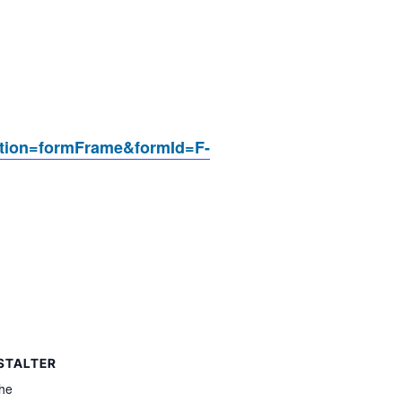
action=formFrame&formId=F-
STALTER
he