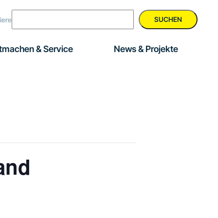
SUCHEN
iere
tmachen & Service
News & Projekte
and