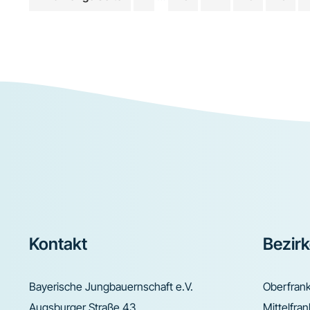
Zwischenseiten
Footer
Kontakt
Bezir
Bayerische Jungbauernschaft e.V.
Oberfran
Augsburger Straße 43
Mittelfra