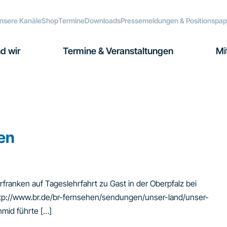
nsere Kanäle
Shop
Termine
Downloads
Pressemeldungen & Positionspap
d wir
Termine & Veranstaltungen
Mi
en
ranken auf Tageslehrfahrt zu Gast in der Oberpfalz bei
ttp://www.br.de/br-fernsehen/sendungen/unser-land/unser-
hmid führte […]