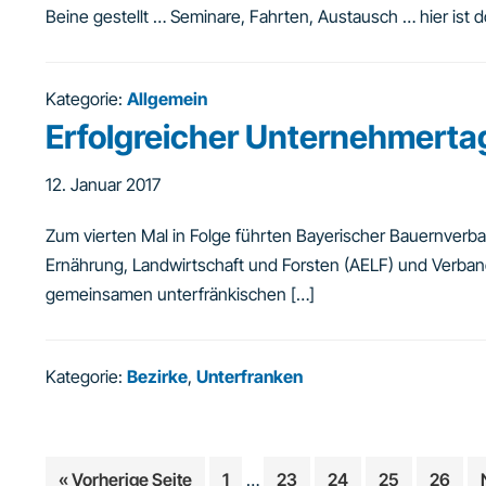
Beine gestellt … Seminare, Fahrten, Austausch … hier ist 
Kategorie:
Allgemein
Erfolgreicher Unternehmertag
12. Januar 2017
Zum vierten Mal in Folge führten Bayerischer Bauernverb
Ernährung, Landwirtschaft und Forsten (AELF) und Verband
gemeinsamen unterfränkischen […]
Kategorie:
Bezirke
,
Unterfranken
Weggelassene
aufrufen
Seite
Seite
Seite
Seite
Seite
« Vorherige Seite
1
…
23
24
25
26