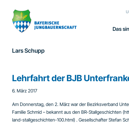
Zur
Zum
Zur
Hauptnavigation
Inhalt
Fußzeile
U
springen
springen
springen
Das sin
Lars Schupp
Lehrfahrt der BJB Unterfrank
6. März 2017
Am Donnerstag, den 2. März war der Bezirksverband Unterf
Familie Schmid – bekannt aus den BR-Stallgeschichten (h
land-stallgeschichten-100.html) . Gesellschafter Stefan Sc