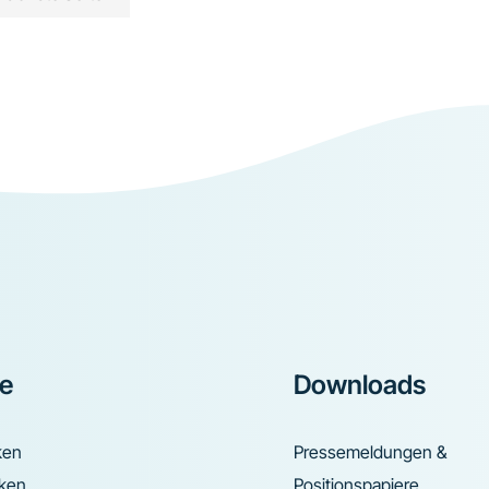
ke
Downloads
ken
Pressemeldungen &
nken
Positionspapiere