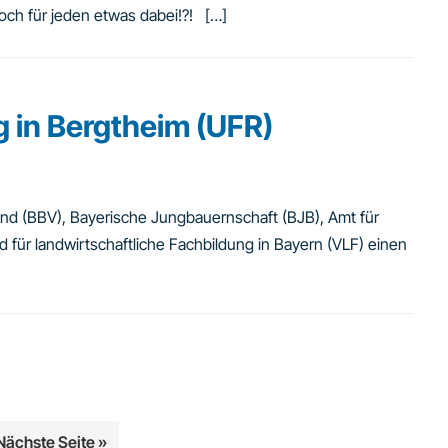
doch für jeden etwas dabei!?! […]
 in Bergtheim (UFR)
and (BBV), Bayerische Jungbauernschaft (BJB), Amt für
 für landwirtschaftliche Fachbildung in Bayern (VLF) einen
aufrufen
Nächste Seite
»