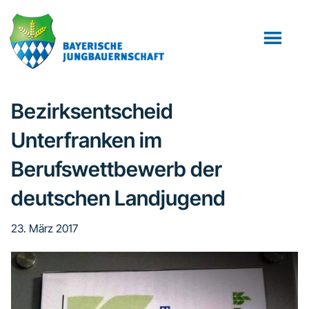
Zum
Zur
Zur
Inhalt
Seitenspalte
Fußzeile
springen
springen
springen
Bezirksentscheid
Unterfranken im
Berufswettbewerb der
deutschen Landjugend
23. März 2017