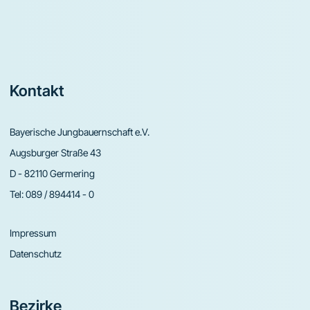
Footer
Kontakt
Bayerische Jungbauernschaft e.V.
Augsburger Straße 43
D - 82110 Germering
Tel:
089 / 894414 - 0
Impressum
Datenschutz
Bezirke