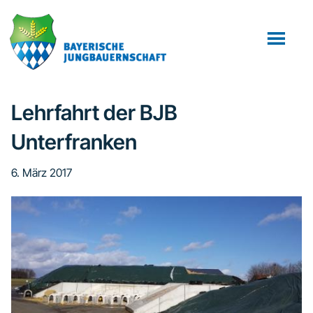
Zum
Zur
Zur
Inhalt
Seitenspalte
Fußzeile
springen
springen
springen
Lehrfahrt der BJB
Unterfranken
6. März 2017