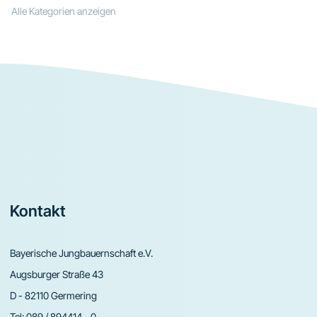
Alle Kategorien anzeigen
Footer
Kontakt
Bayerische Jungbauernschaft e.V.
Augsburger Straße 43
D - 82110 Germering
Tel:
089 / 894414 - 0