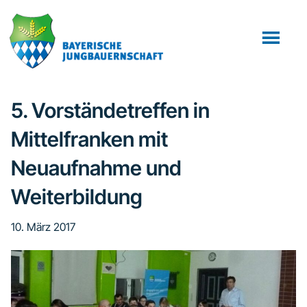
Zum
Zur
Zur
Inhalt
Seitenspalte
Fußzeile
springen
springen
springen
5. Vorständetreffen in
Mittelfranken mit
Neuaufnahme und
Weiterbildung
10. März 2017