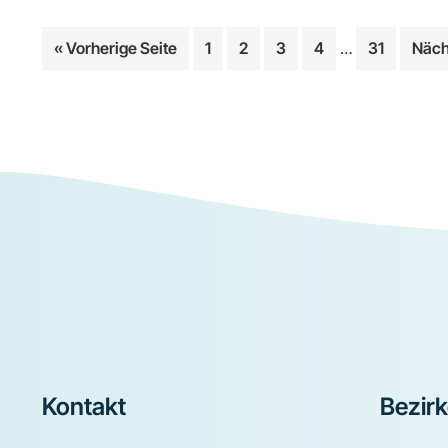
Weggelassene
aufrufen
Seite
Seite
Seite
Seite
Seite
« Vorherige Seite
1
2
3
4
…
31
Näch
Zwischenseite
Footer
Kontakt
Bezir