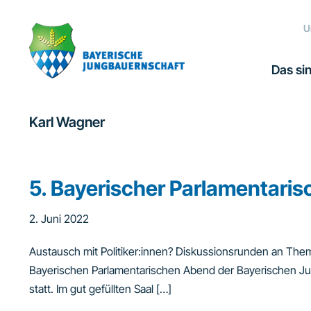
Zur
Zum
Zur
Hauptnavigation
Inhalt
Fußzeile
U
springen
springen
springen
Das sin
Karl Wagner
5. Bayerischer Parlamentari
2. Juni 2022
Austausch mit Politiker:innen? Diskussionsrunden an Th
Bayerischen Parlamentarischen Abend der Bayerischen Ju
statt. Im gut gefüllten Saal […]