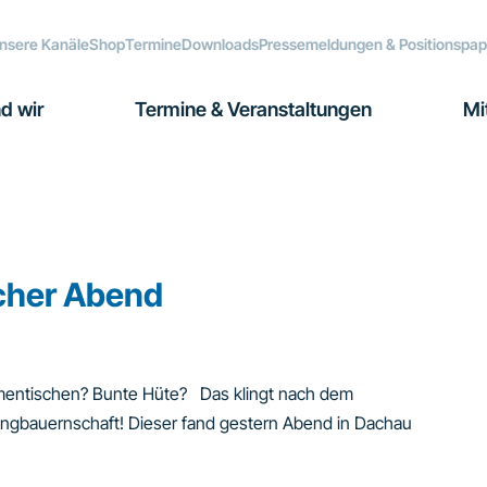
nsere Kanäle
Shop
Termine
Downloads
Pressemeldungen & Positionspap
d wir
Termine & Veranstaltungen
Mi
scher Abend
ementischen? Bunte Hüte? Das klingt nach dem
ngbauernschaft! Dieser fand gestern Abend in Dachau