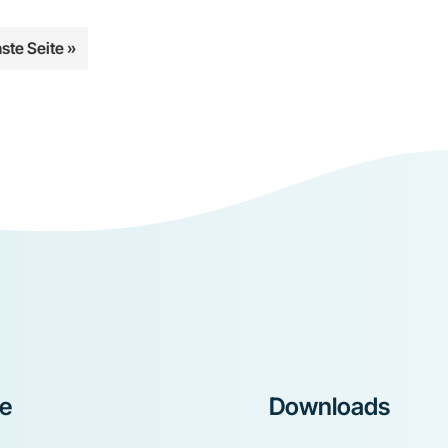
aufrufen
ste Seite
»
n
ke
Downloads