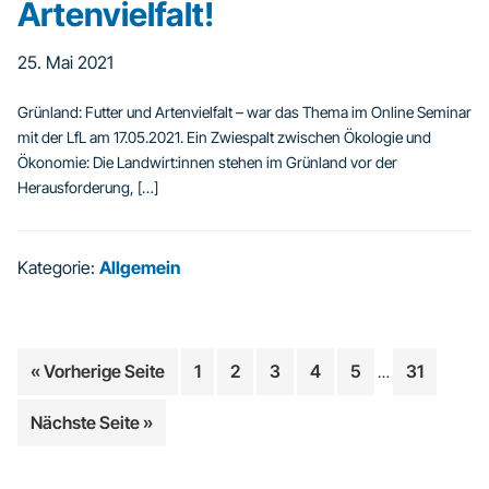
Artenvielfalt!
25. Mai 2021
Grünland: Futter und Artenvielfalt – war das Thema im Online Seminar
mit der LfL am 17.05.2021. Ein Zwiespalt zwischen Ökologie und
Ökonomie: Die Landwirt:innen stehen im Grünland vor der
Herausforderung, […]
Kategorie:
Allgemein
Weggelassene
aufrufen
Seite
Seite
Seite
Seite
Seite
Seite
« Vorherige Seite
1
2
3
4
5
31
…
Zwischenseiten
aufrufen
Nächste Seite
»