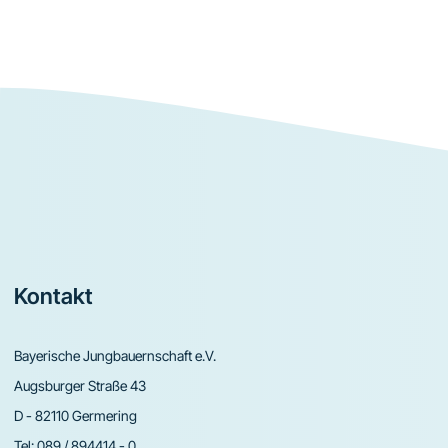
Footer
Kontakt
Bayerische Jungbauernschaft e.V.
Augsburger Straße 43
D - 82110 Germering
Tel:
089 / 894414 - 0