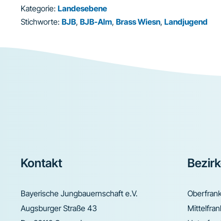
Kategorie:
Landesebene
Stichworte:
BJB
,
BJB-Alm
,
Brass Wiesn
,
Landjugend
Footer
Kontakt
Bezir
Bayerische Jungbauernschaft e.V.
Oberfran
Augsburger Straße 43
Mittelfra