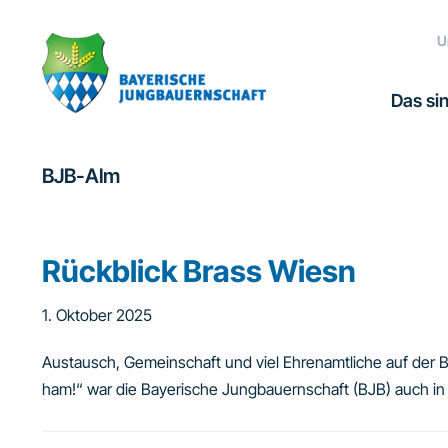
Zur
Zum
Zur
Hauptnavigation
Inhalt
Fußzeile
U
springen
springen
springen
Das sin
BJB-Alm
Rückblick Brass Wiesn
1. Oktober 2025
Austausch, Gemeinschaft und viel Ehrenamtliche auf de
ham!“ war die Bayerische Jungbauernschaft (BJB) auch in