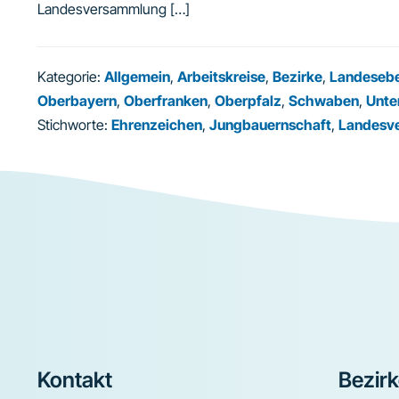
Landesversammlung […]
Kategorie:
Allgemein
,
Arbeitskreise
,
Bezirke
,
Landeseb
Oberbayern
,
Oberfranken
,
Oberpfalz
,
Schwaben
,
Unte
Stichworte:
Ehrenzeichen
,
Jungbauernschaft
,
Landesv
Footer
Kontakt
Bezir