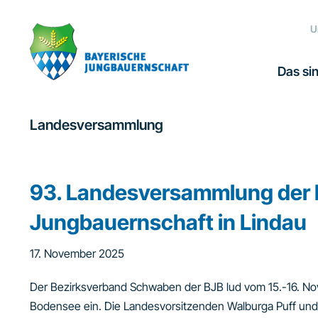
Zur
Zum
Zur
Hauptnavigation
Inhalt
Fußzeile
U
springen
springen
springen
Das sin
Landesversammlung
93. Landesversammlung der 
Jungbauernschaft in Lindau
17. November 2025
Der Bezirksverband Schwaben der BJB lud vom 15.-16. N
Bodensee ein. Die Landesvorsitzenden Walburga Puff un