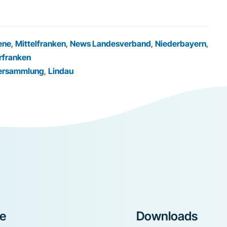
ene
,
Mittelfranken
,
News Landesverband
,
Niederbayern
,
rfranken
ersammlung
,
Lindau
ke
Downloads