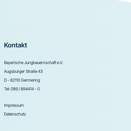
Footer
Kontakt
Bayerische Jungbauernschaft e.V.
Augsburger Straße 43
D - 82110 Germering
Tel:
089 / 894414 - 0
Impressum
Datenschutz