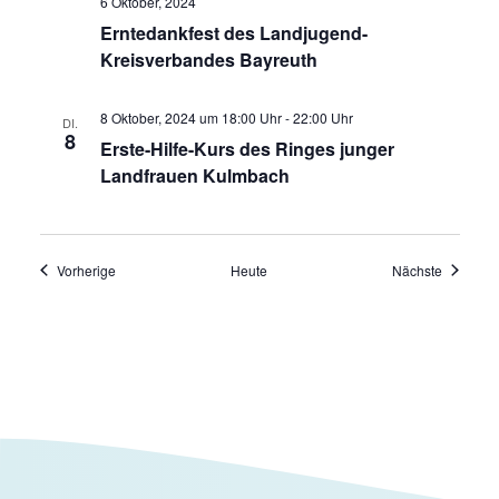
6 Oktober, 2024
Erntedankfest des Landjugend-
Kreisverbandes Bayreuth
8 Oktober, 2024 um 18:00 Uhr
-
22:00 Uhr
DI.
8
Erste-Hilfe-Kurs des Ringes junger
Landfrauen Kulmbach
Veranstaltungen
Veransta
Vorherige
Heute
Nächste