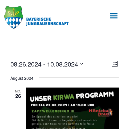
Zum
Zur
Inhalt
Fußzeile
springen
springen
Veranstaltungen
08.26.2024
 - 
10.08.2024
Ansic
Veran
Liste
Ansic
Datum
Navig
August 2024
wählen.
Navig
MO.
26