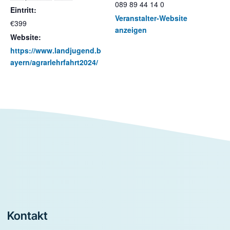
089 89 44 14 0
Eintritt:
Veranstalter-Website
€399
anzeigen
Website:
https://www.landjugend.b
ayern/agrarlehrfahrt2024/
Footer
Kontakt