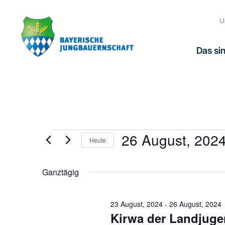
Zur
Zum
Zur
Hauptnavigation
Inhalt
Fußzeile
U
springen
springen
springen
Das sin
26 August, 202
Veranstaltungen
Heute
Datum
für
wählen.
Ganztägig
26
23 August, 2024
-
26 August, 2024
Kirwa der Landjug