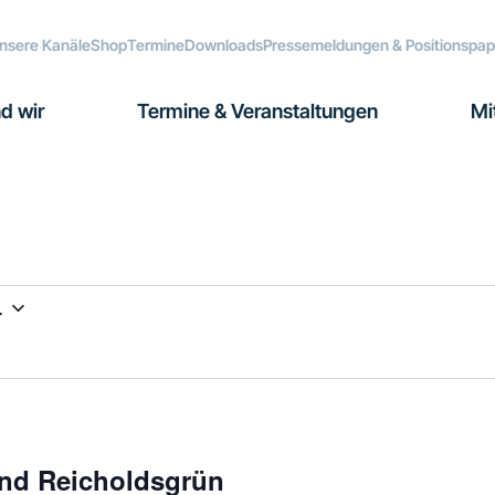
nsere Kanäle
Shop
Termine
Downloads
Pressemeldungen & Positionspap
d wir
Termine & Veranstaltungen
Mi
4
end Reicholdsgrün