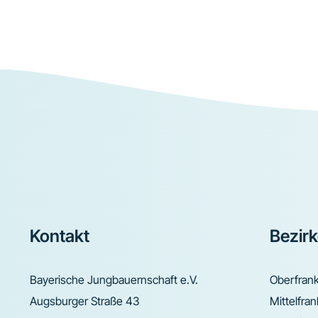
Footer
Kontakt
Bezir
Bayerische Jungbauernschaft e.V.
Oberfran
Augsburger Straße 43
Mittelfra