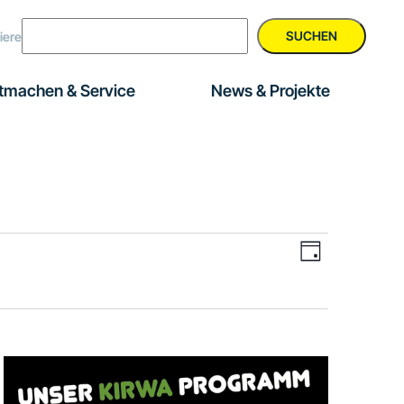
SUCHEN
iere
tmachen & Service
News & Projekte
Veranstal
Ansichte
Tag
Ansichten
Navigati
Navigatio