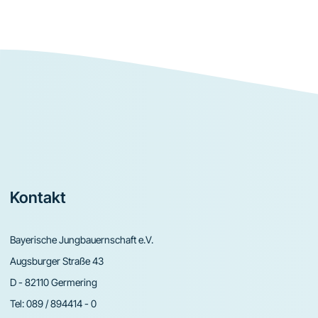
Footer
Kontakt
Bayerische Jungbauernschaft e.V.
Augsburger Straße 43
D - 82110 Germering
Tel:
089 / 894414 - 0