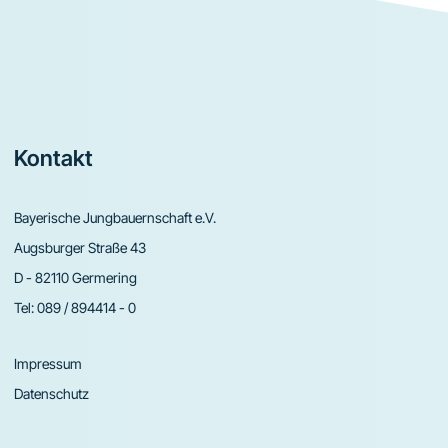
Footer
Kontakt
Bayerische Jungbauernschaft e.V.
Augsburger Straße 43
D - 82110 Germering
Tel:
089 / 894414 - 0
Impressum
Datenschutz