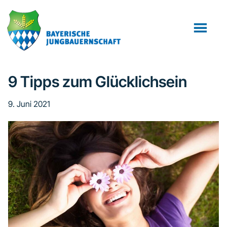
Zum
Zur
Zur
Inhalt
Seitenspalte
Fußzeile
springen
springen
springen
9 Tipps zum Glücklichsein
9. Juni 2021