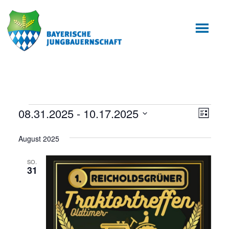
Zum
Zur
Inhalt
Fußzeile
springen
springen
Veranstaltungen
08.31.2025
 - 
10.17.2025
Ansic
Veran
Liste
Ansic
Datum
Navig
August 2025
wählen.
Navig
SO.
31