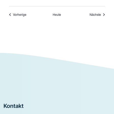
Veranstaltungen
Veransta
Vorherige
Heute
Nächste
Footer
Kontakt