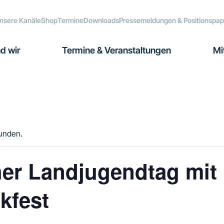
nsere Kanäle
Shop
Termine
Downloads
Pressemeldungen & Positionspap
d wir
Termine & Veranstaltungen
Mi
funden.
her Landjugendtag mit
kfest