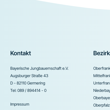
Footer
Kontakt
Bezir
Bayerische Jungbauernschaft e.V.
Oberfran
Augsburger Straße 43
Mittelfra
D - 82110 Germering
Unterfra
Tel:
089 / 894414 - 0
Niederba
Oberbaye
Impressum
Oberpfalz