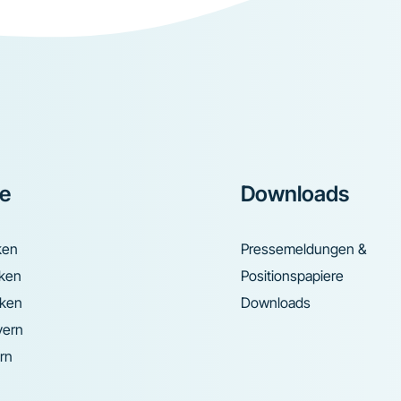
ke
Downloads
ken
Pressemeldungen &
nken
Positionspapiere
nken
Downloads
yern
rn