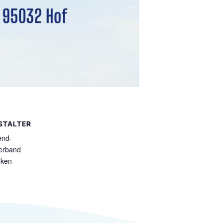
STALTER
end-
erband
nken