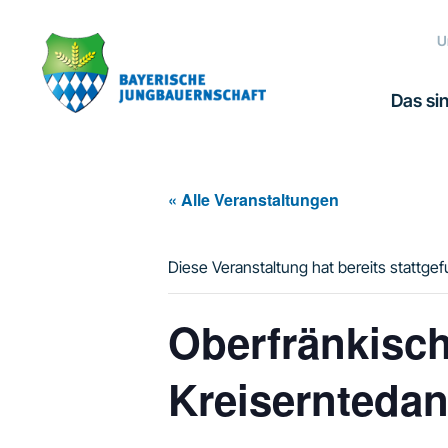
Zur
Zum
Zur
Hauptnavigation
Inhalt
Fußzeile
U
springen
springen
springen
Das sin
« Alle Veranstaltungen
Diese Veranstaltung hat bereits stattge
Oberfränkisc
Kreiserntedan