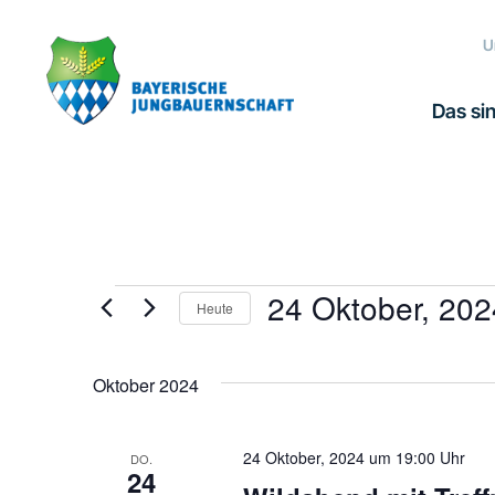
Zur
Zum
Zur
Hauptnavigation
Inhalt
Fußzeile
U
springen
springen
springen
Das sin
24 Oktober, 202
Veranstaltungen
Heute
Datum
wählen.
Oktober 2024
24 Oktober, 2024 um 19:00 Uhr
DO.
24