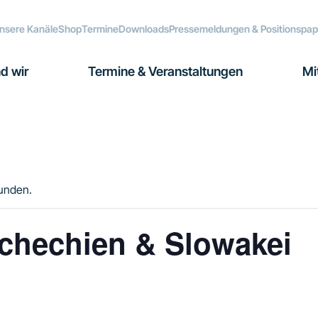
nsere Kanäle
Shop
Termine
Downloads
Pressemeldungen & Positionspap
d wir
Termine & Veranstaltungen
Mi
funden.
schechien & Slowakei