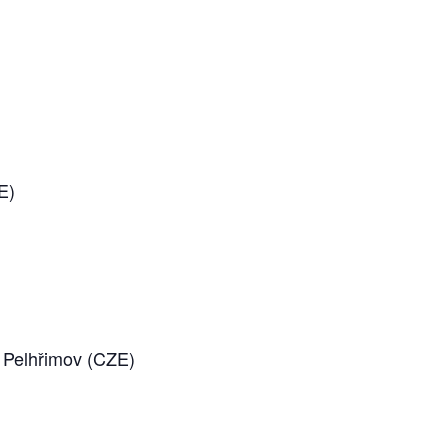
E)
n Pelhřimov (CZE)