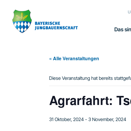
Zur
Zum
Zur
Hauptnavigation
Inhalt
Fußzeile
U
springen
springen
springen
Das sin
« Alle Veranstaltungen
Diese Veranstaltung hat bereits stattge
Agrarfahrt: T
31 Oktober, 2024
-
3 November, 2024