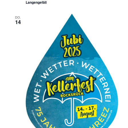
Langengefäll
DO.
14