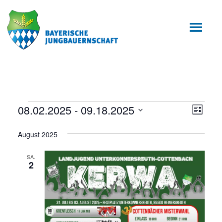
Zum
Zur
Inhalt
Fußzeile
springen
springen
Veranstaltungen
08.02.2025
 - 
09.18.2025
Ansic
Veran
Liste
Ansic
Datum
Navig
August 2025
wählen.
Navig
SA.
2