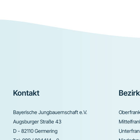
Footer
Kontakt
Bezir
Bayerische Jungbauernschaft e.V.
Oberfran
Augsburger Straße 43
Mittelfra
D - 82110 Germering
Unterfra