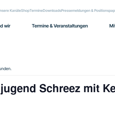
nsere Kanäle
Shop
Termine
Downloads
Pressemeldungen & Positionspap
d wir
Termine & Veranstaltungen
Mi
funden.
jugend Schreez mit Kel