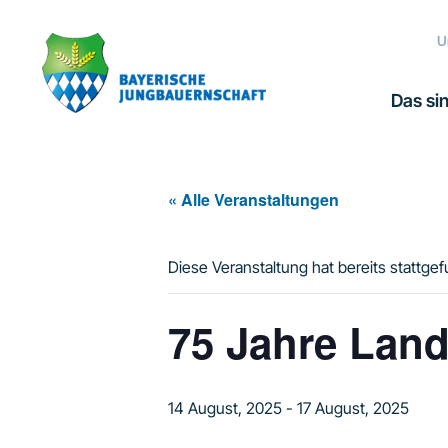
Zur
Zum
Zur
Hauptnavigation
Inhalt
Fußzeile
U
springen
springen
springen
Das sin
« Alle Veranstaltungen
Diese Veranstaltung hat bereits stattge
75 Jahre Land
14 August, 2025
-
17 August, 2025