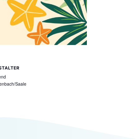
STALTER
end
enbach/Saale