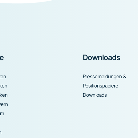
ke
Downloads
ken
Pressemeldungen &
nken
Positionspapiere
nken
Downloads
yern
rn
n