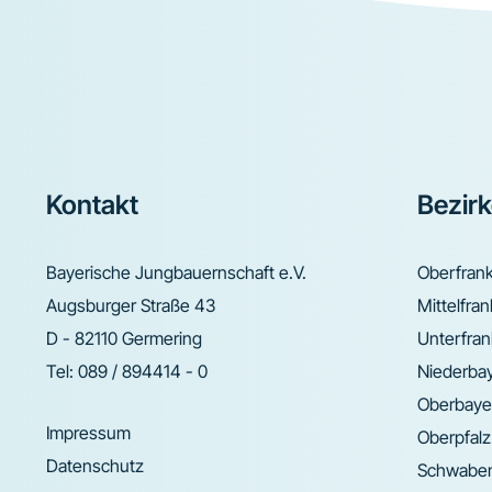
Footer
Kontakt
Bezir
Bayerische Jungbauernschaft e.V.
Oberfran
Augsburger Straße 43
Mittelfra
D - 82110 Germering
Unterfra
Tel:
089 / 894414 - 0
Niederba
Oberbaye
Impressum
Oberpfalz
Datenschutz
Schwabe