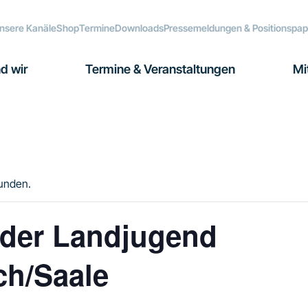
nsere Kanäle
Shop
Termine
Downloads
Pressemeldungen & Positionspap
d wir
Termine & Veranstaltungen
Mi
funden.
 der Landjugend
h/Saale