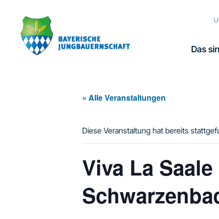
Zur
Zum
Zur
Hauptnavigation
Inhalt
Fußzeile
U
springen
springen
springen
Das sin
« Alle Veranstaltungen
Diese Veranstaltung hat bereits stattge
Viva La Saale
Schwarzenbac