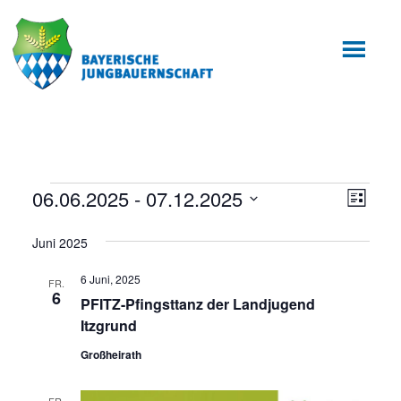
Zum
Zur
Inhalt
Fußzeile
springen
springen
Veranstaltungen
06.06.2025
 - 
07.12.2025
Ansic
Veran
Liste
Ansic
Datum
Navig
Juni 2025
wählen.
Navig
6 Juni, 2025
FR.
6
PFITZ-Pfingsttanz der Landjugend
Itzgrund
Großheirath