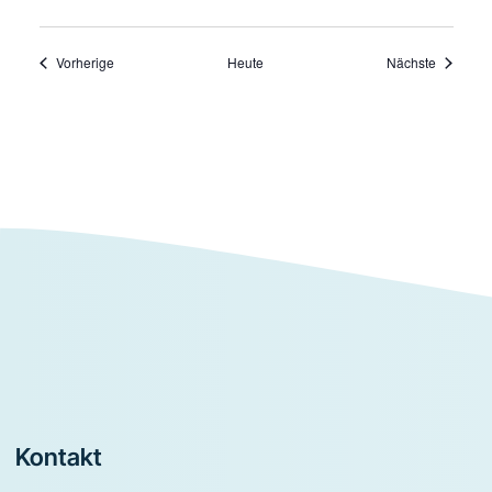
Veranstaltungen
Veransta
Vorherige
Heute
Nächste
Footer
Kontakt