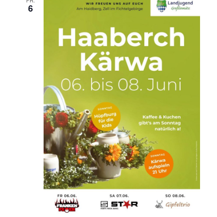
FR.
6