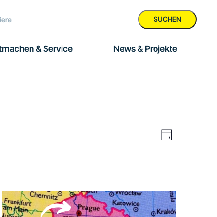
SUCHEN
iere
tmachen & Service
News & Projekte
Veranstal
Ansichte
Tag
Ansichten
Navigati
Navigatio