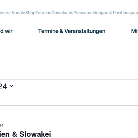
nsere Kanäle
Shop
Termine
Downloads
Pressemeldungen & Positionspap
d wir
Termine & Veranstaltungen
Mi
24
24
ien & Slowakei