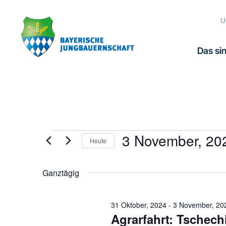
Zur
Zum
Zur
Hauptnavigation
Inhalt
Fußzeile
U
springen
springen
springen
Das sin
3 November, 20
Veranstaltungen
Heute
Datum
für
wählen.
Ganztägig
3
31 Oktober, 2024
-
3 November, 20
Agrarfahrt: Tschech