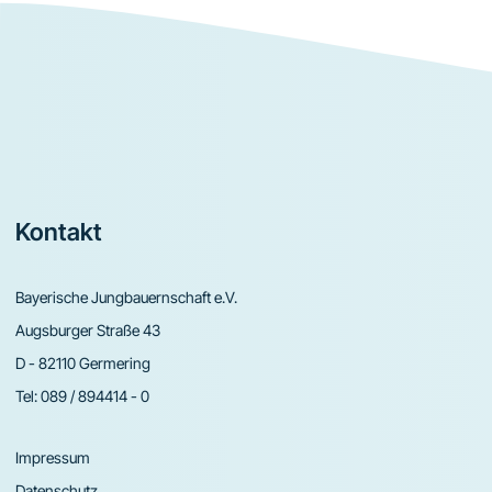
Footer
Kontakt
Bayerische Jungbauernschaft e.V.
Augsburger Straße 43
D - 82110 Germering
Tel:
089 / 894414 - 0
Impressum
Datenschutz