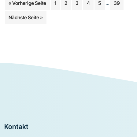
aufrufen
Seite
Seite
Seite
Seite
Seite
Seite
« Vorherige Seite
1
2
3
4
5
39
…
Zwischenseiten
aufrufen
Nächste Seite
»
Footer
Kontakt