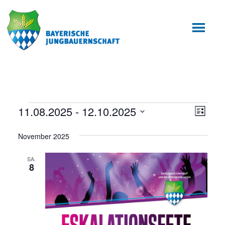
Zum
Zur
Inhalt
Fußzeile
springen
springen
Veranstaltungen
11.08.2025
 - 
12.10.2025
Ansic
Veran
Liste
Ansic
Datum
Navig
November 2025
wählen.
Navig
SA.
8